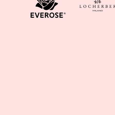
$999
免
運
費
✕