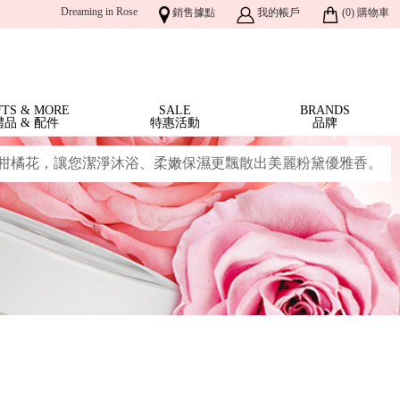
Dreaming in Rose
銷售據點
我的帳戶
(
0
)
購物車
FTS & MORE
SALE
BRANDS
禮品 & 配件
特惠活動
品牌
與柑橘花，讓您潔淨沐浴、柔嫩保濕更飄散出美麗粉黛優雅香。