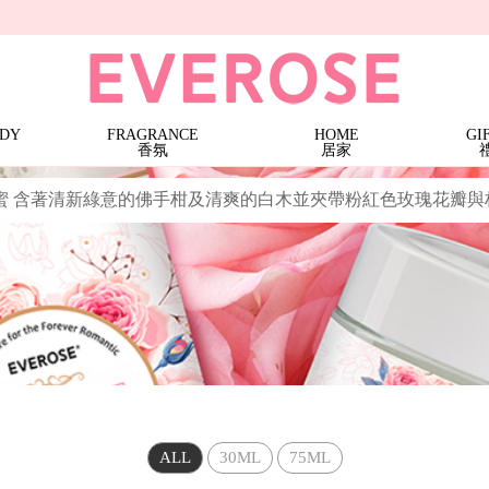
條)
三蕊香氛燭 · 特價$1599
Terra
大地馬賽液態皂 | 特價$899 (任3件)
大地系列護手霜 | 1件$199
大地系列護手霜 | 特價$499 (任2件)
Noble Isle
ODY
FRAGRANCE
HOME
GI
香氛
居家
蜜 含著清新綠意的佛手柑及清爽的白木並夾帶粉紅色玫瑰花瓣
ALL
30ML
75ML