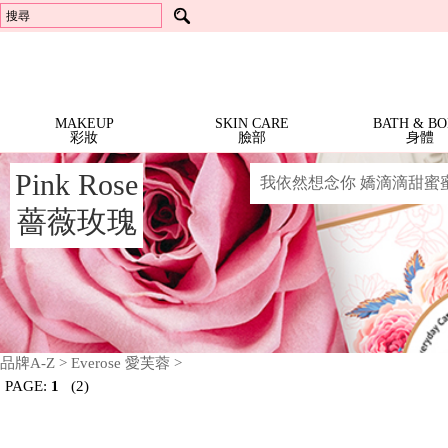
頂級抗老
沐浴精
芳香劑
Locherber 樂凱博
芳香劑
體霜
Best Sellers 人氣商品
香水護手霜 | 特價$399 (任3
洗手精
衣物香芬
Mathilde M. 法國瑪恩
衣物香芬
Richartz
冷香儀 | 一件1999
擴香器 / 芳香器
Opearry 花花世界
擴香器 / 芳香器
RICHARTZ 限量版多功能折疊刀 | 全面2折
精油 | 全面5折
Dreaming
Terra 愛在普羅旺斯
香氛配件
Locherber
Mathilde M.
in
Noble Isle
24K頂級抗老 | 全面7折
身體系列 | 一件699
Rose
Everose
香氛許願燭 | 一件499
NEW
MAKEUP
SKIN CARE
BATH & B
彩妝
臉部
身體
ARRIVALS
BESTSELLERS
新
暢
Pink Rose
我依然想念你 嬌滴滴甜蜜
上
SALE
銷
架
特
薔薇玫瑰
全部特惠活動
BRANDS
Richartz RICHARTZ 限量版多功能折疊刀 | 全面2折
Locherber 24K頂級抗老 | 全面7折
Everose 花卉護手霜 | 特價$920 (任3條)
Everose 花卉護手霜 | 任6條 再9折
Everose 香水護手霜 | 特價$399 (任3條)
Everose 冷香儀 | 一件1999
Everose 精油 | 全面5折
Mathilde M. 身體系列 | 一件699
Mathilde M. 香氛許願燭 | 一件499
Mathilde M. 珠寶罐香氛燭 | 一件999
Mathilde M. 室內芳香噴霧 | 一件799
Mathilde M. 三蕊香氛燭 · 特價$1599
Terra 大地馬賽液態皂 | 特價$899 (任3件)
Terra 大地系列護手霜 | 1件$199
Terra 大地系列護手霜 | 特價$499 (任2件)
Noble Isle Noble Isle 茶香玫瑰 體霜 · 8折
商
商
惠
品
品
All Brands 品牌 A-Z
MAKEUP
Everose 愛芙蓉
Locherber 樂凱博
Mathilde M. 法國瑪恩
Opearry 花花世界
Terra 愛在普羅旺斯
Noble Isle
品
活
牌
彩
動
More 其他彩妝用品
SKIN
修指甲工具
妝
CARE
Moisturize 臉部護理
BATH
面霜/乳液
頂級抗老
臉
&
部
Bath & Shower 身體清潔
Moisturize 身體保養
Other 其他沐浴用品
Aromatherapy 精油
FRAGRANCE
液態皂
沐浴精
洗手精
護手霜
體霜
沐浴配件
單方精油
BODY
品牌A-Z
>
Everose 愛芙蓉
>
香
身
Body 身體香氛
Home 居家香氛
Aromatherapy 精油
HOME
頭髮體香噴霧
香氛蠟燭
芳香劑
衣物香芬
擴香器 / 芳香器
香氛配件
單方精油
PAGE:
1
(2)
氛
體
居
Fragrance 居家香氛
GIFTS
香氛蠟燭
芳香劑
衣物香芬
擴香器 / 芳香器
家
&
Gifts 禮盒/組合
Bath Accessories
Lifestyle Tools 生活工具
禮盒
沐浴配件
修指甲工具