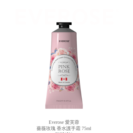
MORE
禮
品
&
配
件
Everose 愛芙蓉
薔薇玫瑰 香水護手霜 75ml