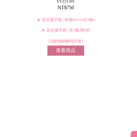
EV351501
NT$750
► 花卉護手霜 | 特價$920 (任3條)
► 花卉護手霜 | 任6條 再9折
(活動價結帳時計算)
查看商品
我
的
帳
號