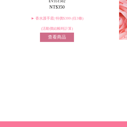
EV351502
NT$350
► 香水護手霜| 特價$399 (任3條)
(活動價結帳時計算)
查看商品