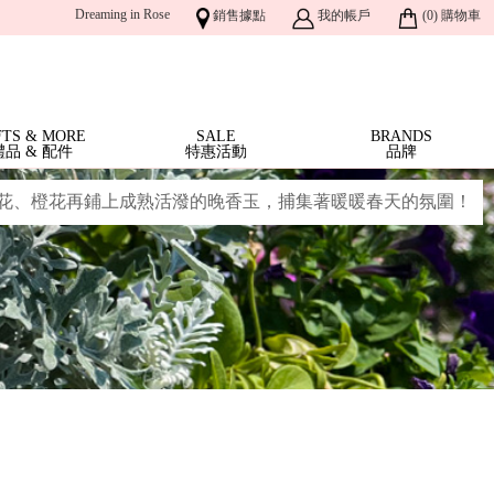
Dreaming in Rose
銷售據點
我的帳戶
(
0
)
購物車
FTS & MORE
SALE
BRANDS
禮品 & 配件
特惠活動
品牌
桃花、橙花再鋪上成熟活潑的晚香玉，捕集著暖暖春天的氛圍！