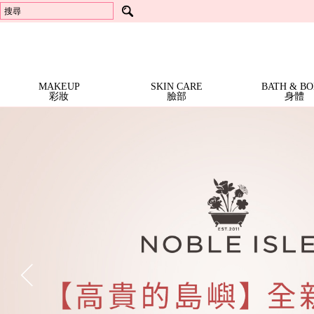
頂級抗老
沐浴精
芳香劑
Locherber 樂凱博
芳香劑
體霜
Best Sellers 人氣商品
香水護手霜 | 特價$399 (任3
洗手精
衣物香芬
Mathilde M. 法國瑪恩
衣物香芬
Richartz
冷香儀 | 一件1999
擴香器 / 芳香器
Opearry 花花世界
擴香器 / 芳香器
RICHARTZ 限量版多功能折疊刀 | 全面2折
精油 | 全面5折
Dreaming
Terra 愛在普羅旺斯
香氛配件
Locherber
Mathilde M.
in
Noble Isle
24K頂級抗老 | 全面7折
身體系列 | 一件699
Rose
Everose
香氛許願燭 | 一件499
NEW
MAKEUP
SKIN CARE
BATH & B
彩妝
臉部
身體
ARRIVALS
BESTSELLERS
新
暢
上
SALE
銷
架
特
全部特惠活動
BRANDS
Richartz RICHARTZ 限量版多功能折疊刀 | 全面2折
Locherber 24K頂級抗老 | 全面7折
Everose 花卉護手霜 | 特價$920 (任3條)
Everose 花卉護手霜 | 任6條 再9折
Everose 香水護手霜 | 特價$399 (任3條)
Everose 冷香儀 | 一件1999
Everose 精油 | 全面5折
Mathilde M. 身體系列 | 一件699
Mathilde M. 香氛許願燭 | 一件499
Mathilde M. 珠寶罐香氛燭 | 一件999
Mathilde M. 室內芳香噴霧 | 一件799
Mathilde M. 三蕊香氛燭 · 特價$1599
Terra 大地馬賽液態皂 | 特價$899 (任3件)
Terra 大地系列護手霜 | 1件$199
Terra 大地系列護手霜 | 特價$499 (任2件)
Noble Isle Noble Isle 茶香玫瑰 體霜 · 8折
商
商
惠
品
品
All Brands 品牌 A-Z
MAKEUP
Everose 愛芙蓉
Locherber 樂凱博
Mathilde M. 法國瑪恩
Opearry 花花世界
Terra 愛在普羅旺斯
Noble Isle
品
活
牌
彩
動
More 其他彩妝用品
SKIN
修指甲工具
妝
CARE
Moisturize 臉部護理
BATH
面霜/乳液
頂級抗老
臉
&
部
Bath & Shower 身體清潔
Moisturize 身體保養
Other 其他沐浴用品
Aromatherapy 精油
FRAGRANCE
液態皂
沐浴精
洗手精
護手霜
體霜
沐浴配件
單方精油
BODY
香
身
Body 身體香氛
Home 居家香氛
Aromatherapy 精油
HOME
頭髮體香噴霧
香氛蠟燭
芳香劑
衣物香芬
擴香器 / 芳香器
香氛配件
單方精油
氛
體
居
Fragrance 居家香氛
GIFTS
香氛蠟燭
芳香劑
衣物香芬
擴香器 / 芳香器
家
&
Gifts 禮盒/組合
Bath Accessories
Lifestyle Tools 生活工具
禮盒
沐浴配件
修指甲工具