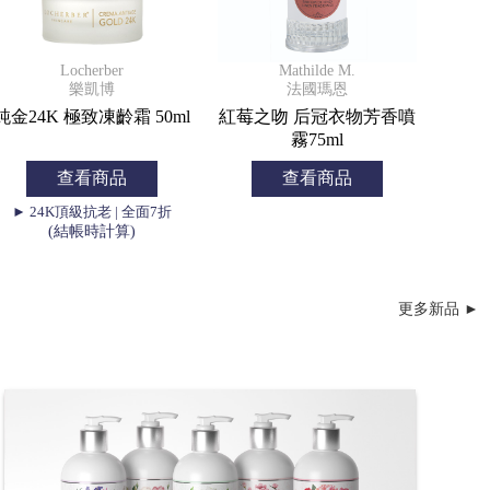
Locherber
Mathilde M.
樂凱博
法國瑪恩
純金24K 極致凍齡霜 50ml
紅莓之吻 后冠衣物芳香噴
霧75ml
查看商品
查看商品
► 24K頂級抗老 | 全面7折
(結帳時計算)
更多新品 ►