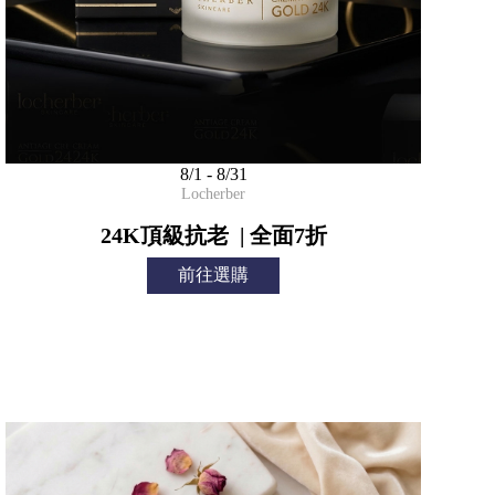
8/1 - 8/31
Locherber
24K頂級抗老 | 全面7折
前往選購
我
的
帳
號