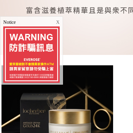
MORE
禮
品
Notice
X
&
配
件