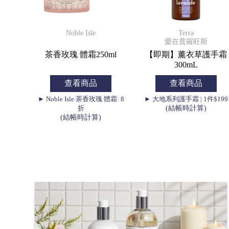
Terra
Noble Isle
愛在普羅旺斯
【即期】薰衣草護手霜
茶香玫瑰 體霜250ml
300mL
查看商品
查看商品
► 大地系列護手霜 | 1件$199
► Noble Isle 茶香玫瑰 體霜· 8
(結帳時計算)
折
(結帳時計算)