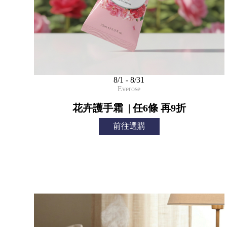
8/1 - 8/31
Everose
花卉護手霜 | 任6條 再9折
前往選購