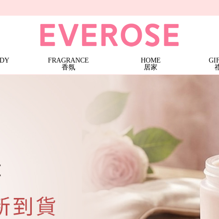
條)
三蕊香氛燭 · 特價$1599
Terra
大地馬賽液態皂 | 特價$899 (任3件)
大地系列護手霜 | 1件$199
大地系列護手霜 | 特價$499 (任2件)
Noble Isle
ODY
FRAGRANCE
HOME
GI
香氛
居家