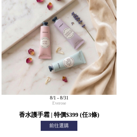
銷
售
據
點
聯
絡
我
們
登
入
8/1 - 8/31
&
Everose
註
香水護手霜 | 特價$399 (任3條)
冊
購
前往選購
物
滿