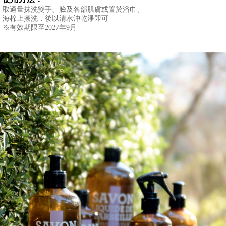
註
取適量抹洗雙手、臉及各部肌膚或置於浴巾、
冊
海棉上擦洗，後以清水沖乾淨即可
購
※有效期限至2027年9月
物
滿
$999
免
運
費