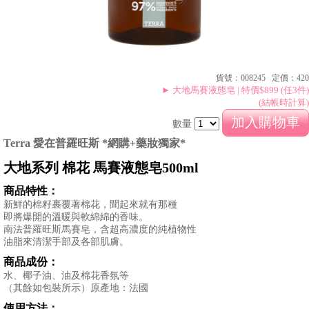
MORE
禮
品
&
配
我
件
的
貨號：008245 定價：420
► 大地馬賽液態皂 | 特價$899 (任3件)
帳
(結帳時計算)
號
數量
銷
售
Terra 愛在普羅旺斯 *網購+藥妝獨家*
據
大地系列 棉花 馬賽液態皂500ml
點
商品特性：
新鮮的棉籽裹覆著棉花，聞起來就有那種
聯
即將爆開的溫暖與軟綿綿的香味。
絡
南法普羅旺斯馬賽皂，含超高濃度的純植物性
我
油脂來清潔手部及各部肌膚。
們
商品成份：
水、椰子油、油及棉花香氛等
登
（其餘如包裝所示）原產地：法國
入
&
使用方法：