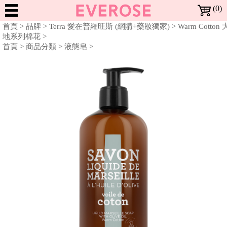
(0)
Dreaming
首頁
>
品牌
>
Terra 愛在普羅旺斯 (網購+藥妝獨家)
>
Warm Cotton 
in
地系列棉花
>
Rose
首頁
>
商品分類
>
液態皂
>
NEW
ARRIVALS
BESTSELLERS
新
暢
上
SALE
銷
架
特
全部特惠活動
BRANDS
Richartz RICHARTZ 限量版多功能折疊刀 | 全面2折
Locherber 24K頂級抗老 | 全面7折
Everose 花卉護手霜 | 特價$920 (任3條)
Everose 花卉護手霜 | 任6條 再9折
Everose 香水護手霜 | 特價$399 (任3條)
Everose 冷香儀 | 一件1999
Everose 精油 | 全面5折
Mathilde M. 身體系列 | 一件699
Mathilde M. 香氛許願燭 | 一件499
Mathilde M. 珠寶罐香氛燭 | 一件999
Mathilde M. 室內芳香噴霧 | 一件799
Mathilde M. 三蕊香氛燭 · 特價$1599
Terra 大地馬賽液態皂 | 特價$899 (任3件)
Terra 大地系列護手霜 | 1件$199
Terra 大地系列護手霜 | 特價$499 (任2件)
Noble Isle Noble Isle 茶香玫瑰 體霜 · 8折
商
商
惠
品
品
All Brands 品牌 A-Z
MAKEUP
Everose 愛芙蓉
Locherber 樂凱博
Mathilde M. 法國瑪恩
Opearry 花花世界
Terra 愛在普羅旺斯
Noble Isle
品
活
牌
彩
動
More 其他彩妝用品
SKIN
修指甲工具
妝
CARE
Moisturize 臉部護理
BATH
面霜/乳液
頂級抗老
臉
&
部
Bath & Shower 身體清潔
Moisturize 身體保養
Other 其他沐浴用品
Aromatherapy 精油
FRAGRANCE
液態皂
沐浴精
洗手精
護手霜
體霜
沐浴配件
單方精油
BODY
香
身
Body 身體香氛
Home 居家香氛
Aromatherapy 精油
HOME
頭髮體香噴霧
香氛蠟燭
芳香劑
衣物香芬
擴香器 / 芳香器
香氛配件
單方精油
氛
體
居
Fragrance 居家香氛
GIFTS
香氛蠟燭
芳香劑
衣物香芬
擴香器 / 芳香器
家
&
Gifts 禮盒/組合
Bath Accessories
Lifestyle Tools 生活工具
禮盒
沐浴配件
修指甲工具