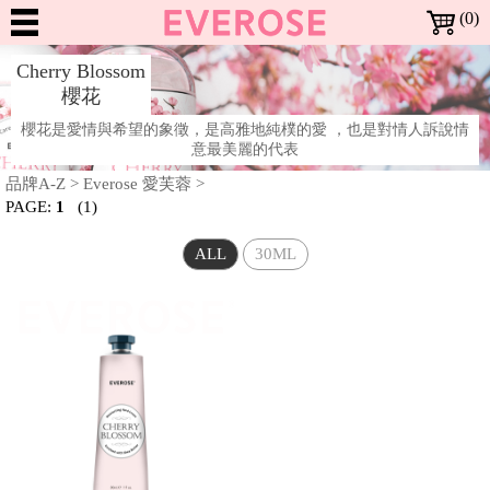
(0)
Dreaming
Cherry Blossom
in
櫻花
Rose
NEW
櫻花是愛情與希望的象徵，是高雅地純樸的愛 ，也是對情人訴說情
ARRIVALS
意最美麗的代表
BESTSELLERS
新
暢
品牌A-Z
>
Everose 愛芙蓉
>
上
SALE
PAGE:
1
(1)
銷
架
特
全部特惠活動
BRANDS
Richartz RICHARTZ 限量版多功能折疊刀 | 全面2折
Locherber 24K頂級抗老 | 全面7折
Everose 花卉護手霜 | 特價$920 (任3條)
Everose 花卉護手霜 | 任6條 再9折
Everose 香水護手霜 | 特價$399 (任3條)
Everose 冷香儀 | 一件1999
Everose 精油 | 全面5折
Mathilde M. 身體系列 | 一件699
Mathilde M. 香氛許願燭 | 一件499
Mathilde M. 珠寶罐香氛燭 | 一件999
Mathilde M. 室內芳香噴霧 | 一件799
Mathilde M. 三蕊香氛燭 · 特價$1599
Terra 大地馬賽液態皂 | 特價$899 (任3件)
Terra 大地系列護手霜 | 1件$199
Terra 大地系列護手霜 | 特價$499 (任2件)
Noble Isle Noble Isle 茶香玫瑰 體霜 · 8折
商
商
惠
ALL
30ML
品
品
All Brands 品牌 A-Z
MAKEUP
Everose 愛芙蓉
Locherber 樂凱博
Mathilde M. 法國瑪恩
Opearry 花花世界
Terra 愛在普羅旺斯
Noble Isle
品
活
牌
彩
動
More 其他彩妝用品
SKIN
修指甲工具
妝
CARE
Moisturize 臉部護理
BATH
面霜/乳液
頂級抗老
臉
&
部
Bath & Shower 身體清潔
Moisturize 身體保養
Other 其他沐浴用品
Aromatherapy 精油
FRAGRANCE
液態皂
沐浴精
洗手精
護手霜
體霜
沐浴配件
單方精油
BODY
香
身
Body 身體香氛
Home 居家香氛
Aromatherapy 精油
HOME
頭髮體香噴霧
香氛蠟燭
芳香劑
衣物香芬
擴香器 / 芳香器
香氛配件
單方精油
氛
體
居
Fragrance 居家香氛
GIFTS
香氛蠟燭
芳香劑
衣物香芬
擴香器 / 芳香器
家
&
Gifts 禮盒/組合
Bath Accessories
Lifestyle Tools 生活工具
禮盒
沐浴配件
修指甲工具