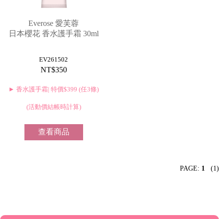
MORE
禮
品
Everose 愛芙蓉
&
日本櫻花 香水護手霜 30ml
配
我
件
的
EV261502
帳
NT$350
號
► 香水護手霜| 特價$399 (任3條)
銷
售
(活動價結帳時計算)
據
點
查看商品
聯
絡
PAGE:
1
(1)
我
們
登
入
&