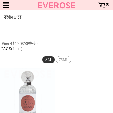
(0)
Dreaming
衣物香芬
in
Rose
NEW
ARRIVALS
BESTSELLERS
新
暢
商品分類
>
衣物香芬
>
上
SALE
銷
PAGE:
1
(1)
架
特
全部特惠活動
BRANDS
Richartz RICHARTZ 限量版多功能折疊刀 | 全面2折
Locherber 24K頂級抗老 | 全面7折
Everose 花卉護手霜 | 特價$920 (任3條)
Everose 花卉護手霜 | 任6條 再9折
Everose 香水護手霜 | 特價$399 (任3條)
Everose 冷香儀 | 一件1999
Everose 精油 | 全面5折
Mathilde M. 身體系列 | 一件699
Mathilde M. 香氛許願燭 | 一件499
Mathilde M. 珠寶罐香氛燭 | 一件999
Mathilde M. 室內芳香噴霧 | 一件799
Mathilde M. 三蕊香氛燭 · 特價$1599
Terra 大地馬賽液態皂 | 特價$899 (任3件)
Terra 大地系列護手霜 | 1件$199
Terra 大地系列護手霜 | 特價$499 (任2件)
Noble Isle Noble Isle 茶香玫瑰 體霜 · 8折
商
商
惠
品
品
ALL
75ML
All Brands 品牌 A-Z
MAKEUP
Everose 愛芙蓉
Locherber 樂凱博
Mathilde M. 法國瑪恩
Opearry 花花世界
Terra 愛在普羅旺斯
Noble Isle
品
活
牌
彩
動
More 其他彩妝用品
SKIN
修指甲工具
妝
CARE
Moisturize 臉部護理
BATH
面霜/乳液
頂級抗老
臉
&
部
Bath & Shower 身體清潔
Moisturize 身體保養
Other 其他沐浴用品
Aromatherapy 精油
FRAGRANCE
液態皂
沐浴精
洗手精
護手霜
體霜
沐浴配件
單方精油
BODY
香
身
Body
氛
體
身
頭
體
髮
香
體