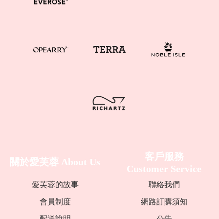
器
/
芳
香
器
GIFTS
&
Gifts 禮盒/組合
Bath Accessories
Lifestyle Tools 生活工具
禮盒
沐浴配件
修指甲工具
MORE
禮
品
&
配
我
件
的
帳
號
客戶服務
關於愛芙蓉
About Us
銷
Customer Service
售
據
愛芙蓉的故事
聯絡我們
點
會員制度
網路訂購須知
配送說明
公告