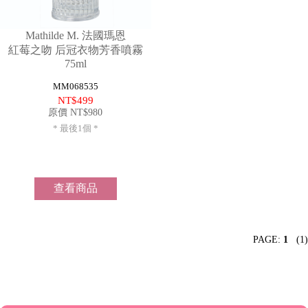
氛
香
噴
霧
Mathilde M. 法國瑪恩
Home
紅莓之吻 后冠衣物芳香噴霧
居
香
75ml
家
氛
MM068535
香
蠟
NT$499
氛
燭
原價 NT$980
芳
香
* 最後1個 *
劑
衣
物
香
查看商品
芬
擴
香
器
PAGE:
1
(1)
/
芳
香
器
香