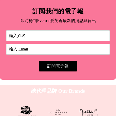
氛
配
訂閱我們的電子報
件
Aromatherapy
精
即時得到Everose愛芙蓉最新的消息與資訊
單
油
方
精
油
HOME
居
Fragrance
家
居
香
家
氛
香
蠟
訂閱電子報
氛
燭
芳
香
劑
總代理品牌
Our Brands
衣
物
香
芬
擴
香