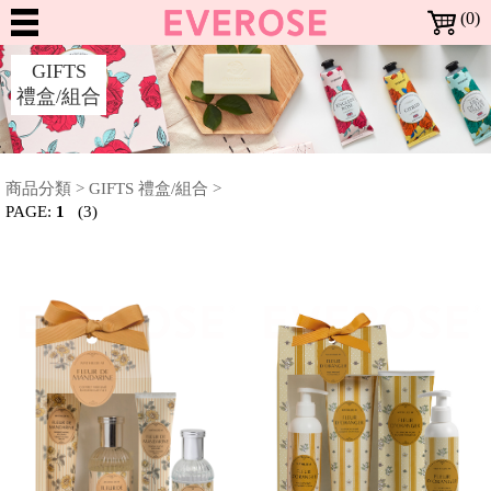
(0)
Dreaming
GIFTS
in
禮盒/組合
Rose
NEW
ARRIVALS
BESTSELLERS
新
暢
商品分類
>
GIFTS 禮盒/組合
>
上
SALE
銷
PAGE:
1
(3)
架
特
全部特惠活動
BRANDS
Richartz RICHARTZ 限量版多功能折疊刀 | 全面2折
Locherber 24K頂級抗老 | 全面7折
Everose 花卉護手霜 | 特價$920 (任3條)
Everose 花卉護手霜 | 任6條 再9折
Everose 香水護手霜 | 特價$399 (任3條)
Everose 冷香儀 | 一件1999
Everose 精油 | 全面5折
Mathilde M. 身體系列 | 一件699
Mathilde M. 香氛許願燭 | 一件499
Mathilde M. 珠寶罐香氛燭 | 一件999
Mathilde M. 室內芳香噴霧 | 一件799
Mathilde M. 三蕊香氛燭 · 特價$1599
Terra 大地馬賽液態皂 | 特價$899 (任3件)
Terra 大地系列護手霜 | 1件$199
Terra 大地系列護手霜 | 特價$499 (任2件)
Noble Isle Noble Isle 茶香玫瑰 體霜 · 8折
商
商
惠
品
品
All Brands 品牌 A-Z
MAKEUP
Everose 愛芙蓉
Locherber 樂凱博
Mathilde M. 法國瑪恩
Opearry 花花世界
Terra 愛在普羅旺斯
Noble Isle
品
活
牌
彩
動
More 其他彩妝用品
SKIN
修指甲工具
妝
CARE
Moisturize 臉部護理
BATH
面霜/乳液
頂級抗老
臉
&
部
Bath & Shower 身體清潔
Moisturize 身體保養
Other 其他沐浴用品
Aromatherapy 精油
FRAGRANCE
液態皂
沐浴精
洗手精
護手霜
體霜
沐浴配件
單方精油
BODY
香
身
Body 身體香氛
Home 居家香氛
Aromatherapy 精油
HOME
頭髮體香噴霧
香氛蠟燭
芳香劑
衣物香芬
擴香器 / 芳香器
香氛配件
單方精油
氛
體
居
Fragrance 居家香氛
GIFTS
香氛蠟燭
芳香劑
衣物香芬
擴香器 / 芳香器
家
&
Gifts