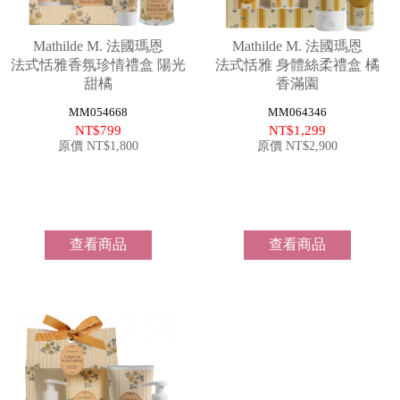
MORE
禮
禮
禮
盒/
盒
品
Mathilde M. 法國瑪恩
Mathilde M. 法國瑪恩
組
Bath
&
法式恬雅香氛珍情禮盒 陽光
法式恬雅 身體絲柔禮盒 橘
合
Accessories
沐
配
甜橘
香滿園
浴
件
配
MM054668
MM064346
件
NT$799
NT$1,299
Lifestyle
原價 NT$1,800
原價 NT$2,900
Tools
修
生
指
活
甲
工
工
具
具
查看商品
查看商品
我
的
帳
號