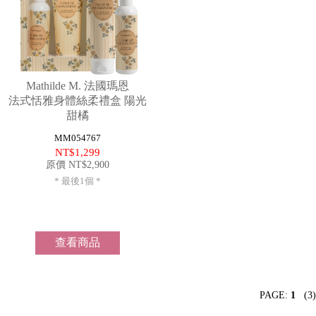
銷
售
據
點
Mathilde M. 法國瑪恩
法式恬雅身體絲柔禮盒 陽光
聯
絡
甜橘
我
MM054767
們
NT$1,299
原價 NT$2,900
登
入
* 最後1個 *
&
註
冊
購
查看商品
物
滿
$999
免
運
PAGE:
1
(3)
費