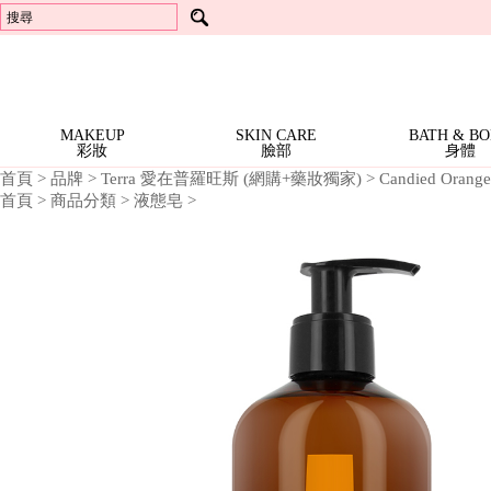
頂級抗老
沐浴精
芳香劑
Locherber 樂凱博
芳香劑
體霜
Best Sellers 人氣商品
香水護手霜 | 特價$399 (任3
洗手精
衣物香芬
Mathilde M. 法國瑪恩
衣物香芬
Richartz
冷香儀 | 一件1999
擴香器 / 芳香器
Opearry 花花世界
擴香器 / 芳香器
RICHARTZ 限量版多功能折疊刀 | 全面2折
精油 | 全面5折
Dreaming
Terra 愛在普羅旺斯
香氛配件
Locherber
Mathilde M.
in
Noble Isle
24K頂級抗老 | 全面7折
身體系列 | 一件699
Rose
Everose
香氛許願燭 | 一件499
NEW
MAKEUP
SKIN CARE
BATH & B
彩妝
臉部
身體
ARRIVALS
BESTSELLERS
新
首頁
>
品牌
>
Terra 愛在普羅旺斯 (網購+藥妝獨家)
>
Candied Ora
暢
首頁
>
商品分類
>
液態皂
>
上
SALE
銷
架
特
全部特惠活動
BRANDS
Richartz RICHARTZ 限量版多功能折疊刀 | 全面2折
Locherber 24K頂級抗老 | 全面7折
Everose 花卉護手霜 | 特價$920 (任3條)
Everose 花卉護手霜 | 任6條 再9折
Everose 香水護手霜 | 特價$399 (任3條)
Everose 冷香儀 | 一件1999
Everose 精油 | 全面5折
Mathilde M. 身體系列 | 一件699
Mathilde M. 香氛許願燭 | 一件499
Mathilde M. 珠寶罐香氛燭 | 一件999
Mathilde M. 室內芳香噴霧 | 一件799
Mathilde M. 三蕊香氛燭 · 特價$1599
Terra 大地馬賽液態皂 | 特價$899 (任3件)
Terra 大地系列護手霜 | 1件$199
Terra 大地系列護手霜 | 特價$499 (任2件)
Noble Isle Noble Isle 茶香玫瑰 體霜 · 8折
商
商
惠
品
品
All Brands 品牌 A-Z
MAKEUP
Everose 愛芙蓉
Locherber 樂凱博
Mathilde M. 法國瑪恩
Opearry 花花世界
Terra 愛在普羅旺斯
Noble Isle
品
活
牌
彩
動
More 其他彩妝用品
SKIN
修指甲工具
妝
CARE
Moisturize 臉部護理
BATH
面霜/乳液
頂級抗老
臉
&
部
Bath & Shower 身體清潔
Moisturize 身體保養
Other 其他沐浴用品
Aromatherapy 精油
FRAGRANCE
液態皂
沐浴精
洗手精
護手霜
體霜
沐浴配件
單方精油
BODY
香
身
Body 身體香氛
Home 居家香氛
Aromatherapy 精油
HOME
頭髮體香噴霧
香氛蠟燭
芳香劑
衣物香芬
擴香器 / 芳香器
香氛配件
單方精油
氛
體
居
Fragrance 居家香氛
GIFTS
香氛蠟燭
芳香劑
衣物香芬
擴香器 / 芳香器
家
&
Gifts 禮盒/組合
Bath Accessories
Lifestyle Tools 生活工具
禮盒
沐浴配件
修指甲工具