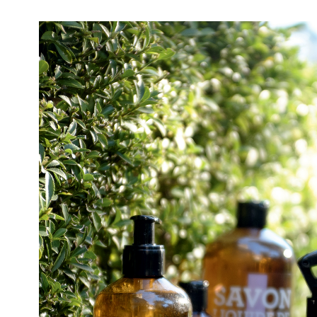
我
的
帳
號