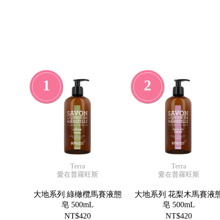
$999
免
運
費
✕
1
2
Terra
Terra
愛在普羅旺斯
愛在普羅旺斯
大地系列 綠橄欖馬賽液態
大地系列 花梨木馬賽液
皂 500mL
皂 500mL
NT$420
NT$420