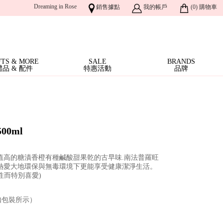
Dreaming in Rose
銷售據點
我的帳戶
(
0
)
購物車
FTS & MORE
SALE
BRANDS
禮品 & 配件
特惠活動
品牌
0ml
值高的糖漬香橙有種鹹酸甜果乾的古早味.南法普羅旺
熱愛大地環保與無毒環境下更能享受健康潔淨生活。
性而特別喜愛)
如包裝所示）