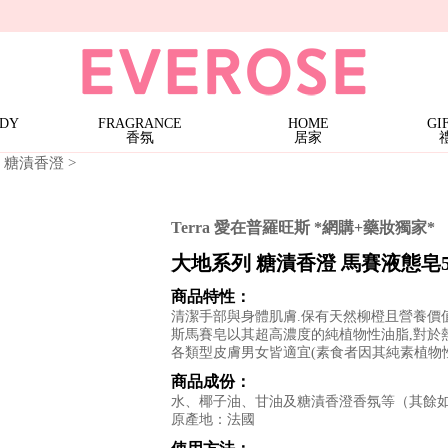
條)
三蕊香氛燭 · 特價$1599
Terra
大地馬賽液態皂 | 特價$899 (任3件)
大地系列護手霜 | 1件$199
大地系列護手霜 | 特價$499 (任2件)
Noble Isle
ODY
FRAGRANCE
HOME
GI
香氛
居家
nge 糖漬香澄
>
Terra 愛在普羅旺斯 *網購+藥妝獨家*
大地系列 糖漬香澄 馬賽液態皂50
商品特性：
清潔手部與身體肌膚.保有天然柳橙且營養價
斯馬賽皂以其超高濃度的純植物性油脂,對於
各類型皮膚男女皆適宜(素食者因其純素植物
商品成份：
水、椰子油、甘油及糖漬香澄香氛等（其餘
原產地：法國