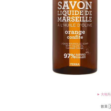
MORE
禮
品
&
配
件
► 大地馬賽
數量