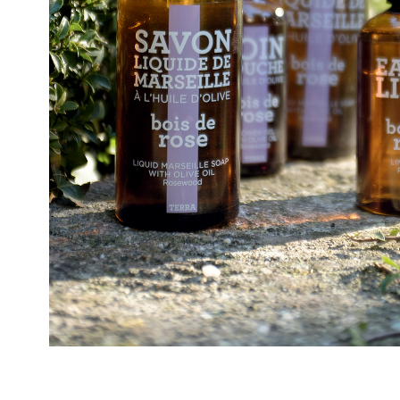
銷
售
據
點
聯
絡
我
們
登
入
&
註
冊
購
物
滿