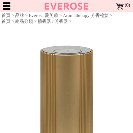
(0)
Dreaming
首頁
>
品牌
>
Everose 愛芙蓉
>
Aromatherapy 芳香秘笈
>
in
首頁
>
商品分類
>
擴香器 / 芳香器
>
Rose
NEW
ARRIVALS
BESTSELLERS
新
暢
上
SALE
銷
架
特
全部特惠活動
BRANDS
Richartz RICHARTZ 限量版多功能折疊刀 | 全面2折
Locherber 24K頂級抗老 | 全面7折
Everose 花卉護手霜 | 特價$920 (任3條)
Everose 花卉護手霜 | 任6條 再9折
Everose 香水護手霜 | 特價$399 (任3條)
Everose 冷香儀 | 一件1999
Everose 精油 | 全面5折
Mathilde M. 身體系列 | 一件699
Mathilde M. 香氛許願燭 | 一件499
Mathilde M. 珠寶罐香氛燭 | 一件999
Mathilde M. 室內芳香噴霧 | 一件799
Mathilde M. 三蕊香氛燭 · 特價$1599
Terra 大地馬賽液態皂 | 特價$899 (任3件)
Terra 大地系列護手霜 | 1件$199
Terra 大地系列護手霜 | 特價$499 (任2件)
Noble Isle Noble Isle 茶香玫瑰 體霜 · 8折
商
商
惠
品
品
All Brands 品牌 A-Z
MAKEUP
Everose 愛芙蓉
Locherber 樂凱博
Mathilde M. 法國瑪恩
Opearry 花花世界
Terra 愛在普羅旺斯
Noble Isle
品
活
牌
彩
動
More 其他彩妝用品
SKIN
修指甲工具
妝
CARE
Moisturize 臉部護理
BATH
面霜/乳液
頂級抗老
臉
&
部
Bath & Shower 身體清潔
Moisturize 身體保養
Other 其他沐浴用品
Aromatherapy 精油
FRAGRANCE
液態皂
沐浴精
洗手精
護手霜
體霜
沐浴配件
單方精油
BODY
香
身
Body 身體香氛
Home 居家香氛
Aromatherapy 精油
HOME
頭髮體香噴霧
香氛蠟燭
芳香劑
衣物香芬
擴香器 / 芳香器
香氛配件
單方精油
氛
體
居
Fragrance 居家香氛
GIFTS
香氛蠟燭
芳香劑
衣物香芬
擴香器 / 芳香器
家
&
Gifts 禮盒/組合
Bath Accessories
Lifestyle Tools 生活工具
禮盒
沐浴配件
修指甲工具