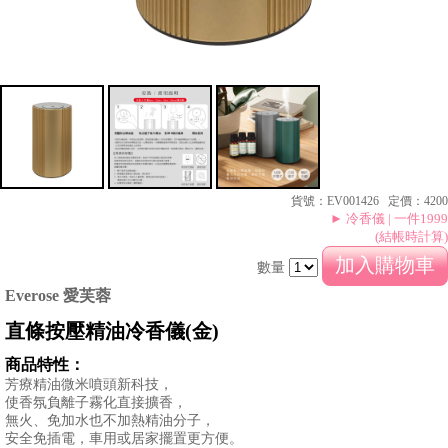
MORE
禮
品
&
配
我
件
的
帳
號
銷
貨號：EV001426 定價：4200
售
► 冷香儀 | 一件1999
據
(結帳時計算)
點
數量
Everose 愛芙蓉
聯
絡
直條按壓精油冷香儀(金)
我
們
商品特性：
芳療精油微米噴頭新科技，
使香氛負離子霧化直接擴香，
登
無火、免加水也不加熱精油分子，
入
安全免插電，車用或居家擺置更方便。
&