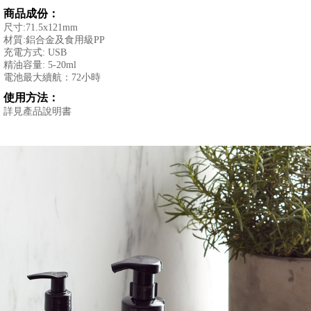
註
商品成份：
冊
尺寸:71.5x121mm
購
材質:鋁合金及食用級PP
物
充電方式: USB
滿
精油容量: 5-20ml
$999
電池最大續航：72小時
免
運
使用方法：
費
詳見產品說明書