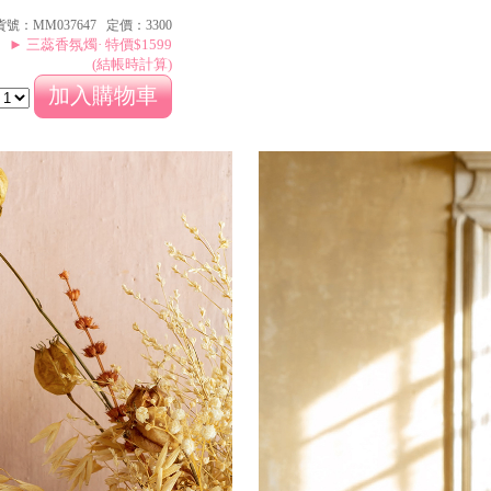
貨號：MM037647 定價：3300
► 三蕊香氛燭· 特價$1599
(結帳時計算)