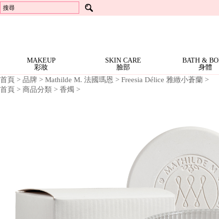
頂級抗老
沐浴精
芳香劑
Locherber 樂凱博
芳香劑
體霜
Best Sellers 人氣商品
香水護手霜 | 特價$399 (任3
洗手精
衣物香芬
Mathilde M. 法國瑪恩
衣物香芬
Richartz
冷香儀 | 一件1999
擴香器 / 芳香器
Opearry 花花世界
擴香器 / 芳香器
RICHARTZ 限量版多功能折疊刀 | 全面2折
精油 | 全面5折
Dreaming
Terra 愛在普羅旺斯
香氛配件
Locherber
Mathilde M.
in
Noble Isle
24K頂級抗老 | 全面7折
身體系列 | 一件699
Rose
Everose
香氛許願燭 | 一件499
NEW
MAKEUP
SKIN CARE
BATH & B
彩妝
臉部
身體
ARRIVALS
BESTSELLERS
新
首頁
>
品牌
>
Mathilde M. 法國瑪恩
>
Freesia Délice 雅緻小蒼蘭
>
暢
首頁
>
商品分類
>
香燭
>
上
SALE
銷
架
特
全部特惠活動
BRANDS
Richartz RICHARTZ 限量版多功能折疊刀 | 全面2折
Locherber 24K頂級抗老 | 全面7折
Everose 花卉護手霜 | 特價$920 (任3條)
Everose 花卉護手霜 | 任6條 再9折
Everose 香水護手霜 | 特價$399 (任3條)
Everose 冷香儀 | 一件1999
Everose 精油 | 全面5折
Mathilde M. 身體系列 | 一件699
Mathilde M. 香氛許願燭 | 一件499
Mathilde M. 珠寶罐香氛燭 | 一件999
Mathilde M. 室內芳香噴霧 | 一件799
Mathilde M. 三蕊香氛燭 · 特價$1599
Terra 大地馬賽液態皂 | 特價$899 (任3件)
Terra 大地系列護手霜 | 1件$199
Terra 大地系列護手霜 | 特價$499 (任2件)
Noble Isle Noble Isle 茶香玫瑰 體霜 · 8折
商
商
惠
品
品
All Brands 品牌 A-Z
MAKEUP
Everose 愛芙蓉
Locherber 樂凱博
Mathilde M. 法國瑪恩
Opearry 花花世界
Terra 愛在普羅旺斯
Noble Isle
品
活
牌
彩
動
More 其他彩妝用品
SKIN
修指甲工具
妝
CARE
Moisturize 臉部護理
BATH
面霜/乳液
頂級抗老
臉
&
部
Bath & Shower 身體清潔
Moisturize 身體保養
Other 其他沐浴用品
Aromatherapy 精油
FRAGRANCE
液態皂
沐浴精
洗手精
護手霜
體霜
沐浴配件
單方精油
BODY
香
身
Body 身體香氛
Home 居家香氛
Aromatherapy 精油
HOME
頭髮體香噴霧
香氛蠟燭
芳香劑
衣物香芬
擴香器 / 芳香器
香氛配件
單方精油
氛
體
居
Fragrance 居家香氛
GIFTS
香氛蠟燭
芳香劑
衣物香芬
擴香器 / 芳香器
家
&
Gifts 禮盒/組合
Bath Accessories
Lifestyle Tools 生活工具
禮盒
沐浴配件
修指甲工具