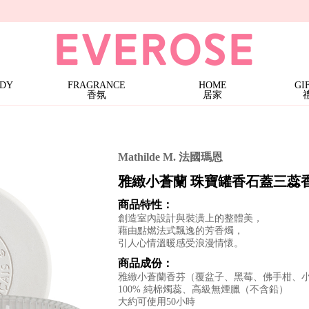
條)
三蕊香氛燭 · 特價$1599
Terra
大地馬賽液態皂 | 特價$899 (任3件)
大地系列護手霜 | 1件$199
大地系列護手霜 | 特價$499 (任2件)
Noble Isle
ODY
FRAGRANCE
HOME
GI
香氛
居家
Mathilde M. 法國瑪恩
雅緻小蒼蘭 珠寶罐香石蓋三蕊香氛
商品特性：
創造室內設計與裝潢上的整體美，
藉由點燃法式飄逸的芳香燭，
引人心情溫暖感受浪漫情懷。
商品成份：
雅緻小蒼蘭香芬（覆盆子、黑莓、佛手柑、
100% 純棉燭蕊、高級無煙臘（不含鉛）
大約可使用50小時