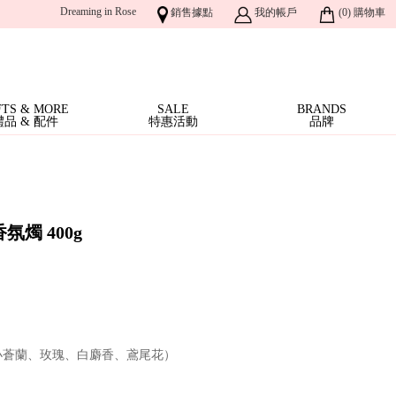
Dreaming in Rose
銷售據點
我的帳戶
(
0
)
購物車
FTS & MORE
SALE
BRANDS
禮品 & 配件
特惠活動
品牌
燭 400g
小蒼蘭、玫瑰、白麝香、鳶尾花）