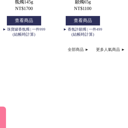
氛燭145g
願燭65g
NT$1700
NT$1100
查看商品
查看商品
► 珠寶罐香氛燭 | 一件999
► 香氛許願燭 | 一件499
(結帳時計算)
(結帳時計算)
全部商品 ►
更多人氣商品 ►