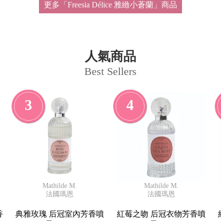
更多「Freesia Délice 雅緻小蒼蘭」商品
人氣商品
Best Sellers
3
4
Mathilde M.
Mathilde M.
法國瑪恩
法國瑪恩
香
典雅玫瑰 后冠室內芳香噴
紅莓之吻 后冠衣物芳香噴