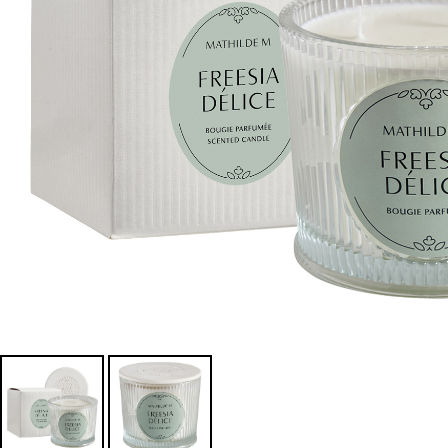
MORE
禮
品
&
配
件