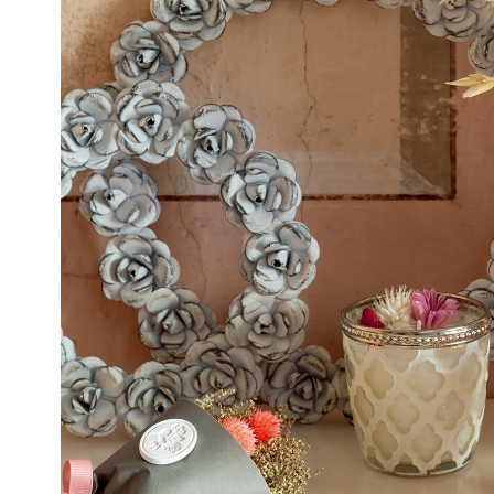
銷
售
據
點
聯
絡
我
們
登
入
&
註
冊
購
物
滿