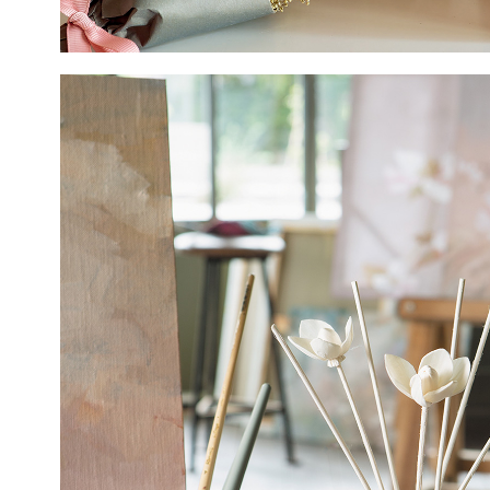
$999
免
運
費
✕