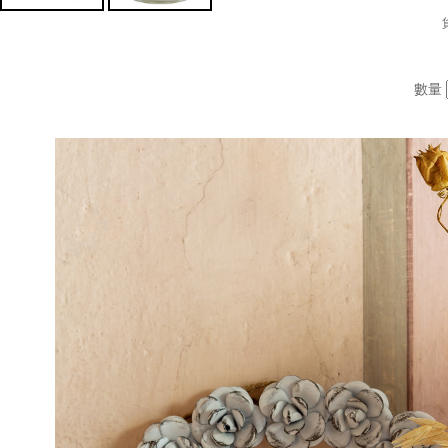
數量
我
的
帳
號