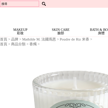
頂級抗老
沐浴精
芳香劑
Locherber 樂凱博
芳香劑
體霜
Best Sellers 人氣商品
香水護手霜 | 特價$399 (任3
洗手精
衣物香芬
Mathilde M. 法國瑪恩
衣物香芬
Richartz
冷香儀 | 一件1999
擴香器 / 芳香器
Opearry 花花世界
擴香器 / 芳香器
RICHARTZ 限量版多功能折疊刀 | 全面2折
精油 | 全面5折
Dreaming
Terra 愛在普羅旺斯
香氛配件
Locherber
Mathilde M.
in
Noble Isle
24K頂級抗老 | 全面7折
身體系列 | 一件699
Rose
Everose
香氛許願燭 | 一件499
NEW
MAKEUP
SKIN CARE
BATH & B
彩妝
臉部
身體
ARRIVALS
BESTSELLERS
新
首頁
>
品牌
>
Mathilde M. 法國瑪恩
>
Poudre de Riz 米香
>
暢
首頁
>
商品分類
>
香燭
>
上
SALE
銷
架
特
全部特惠活動
BRANDS
Richartz RICHARTZ 限量版多功能折疊刀 | 全面2折
Locherber 24K頂級抗老 | 全面7折
Everose 花卉護手霜 | 特價$920 (任3條)
Everose 花卉護手霜 | 任6條 再9折
Everose 香水護手霜 | 特價$399 (任3條)
Everose 冷香儀 | 一件1999
Everose 精油 | 全面5折
Mathilde M. 身體系列 | 一件699
Mathilde M. 香氛許願燭 | 一件499
Mathilde M. 珠寶罐香氛燭 | 一件999
Mathilde M. 室內芳香噴霧 | 一件799
Mathilde M. 三蕊香氛燭 · 特價$1599
Terra 大地馬賽液態皂 | 特價$899 (任3件)
Terra 大地系列護手霜 | 1件$199
Terra 大地系列護手霜 | 特價$499 (任2件)
Noble Isle Noble Isle 茶香玫瑰 體霜 · 8折
商
商
惠
品
品
All Brands 品牌 A-Z
MAKEUP
Everose 愛芙蓉
Locherber 樂凱博
Mathilde M. 法國瑪恩
Opearry 花花世界
Terra 愛在普羅旺斯
Noble Isle
品
活
牌
彩
動
More 其他彩妝用品
SKIN
修指甲工具
妝
CARE
Moisturize 臉部護理
BATH
面霜/乳液
頂級抗老
臉
&
部
Bath & Shower 身體清潔
Moisturize 身體保養
Other 其他沐浴用品
Aromatherapy 精油
FRAGRANCE
液態皂
沐浴精
洗手精
護手霜
體霜
沐浴配件
單方精油
BODY
香
身
Body 身體香氛
Home 居家香氛
Aromatherapy 精油
HOME
頭髮體香噴霧
香氛蠟燭
芳香劑
衣物香芬
擴香器 / 芳香器
香氛配件
單方精油
氛
體
居
Fragrance 居家香氛
GIFTS
香氛蠟燭
芳香劑
衣物香芬
擴香器 / 芳香器
家
&
Gifts 禮盒/組合
Bath Accessories
Lifestyle Tools 生活工具
禮盒
沐浴配件
修指甲工具