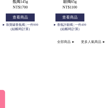
氛燭145g
願燭65g
NT$1700
NT$1100
查看商品
查看商品
► 珠寶罐香氛燭 | 一件999
► 香氛許願燭 | 一件499
(結帳時計算)
(結帳時計算)
全部商品 ►
更多人氣商品 ►