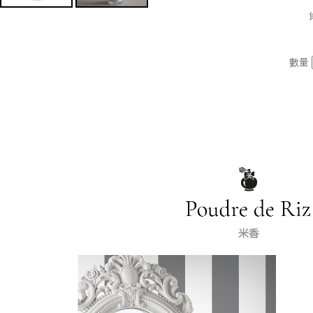
數量
我
的
帳
號