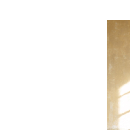
$999
免
運
費
✕