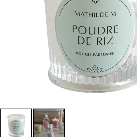
MORE
禮
品
&
配
件