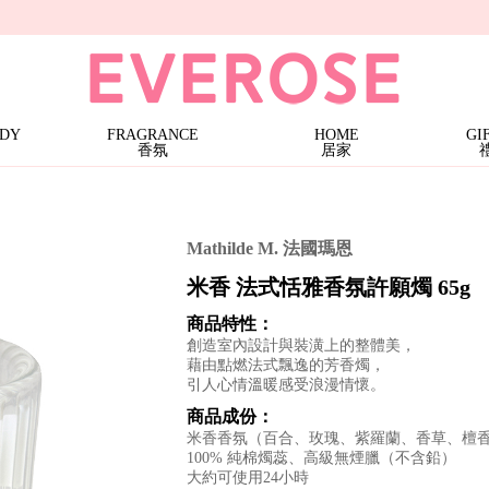
條)
三蕊香氛燭 · 特價$1599
Terra
大地馬賽液態皂 | 特價$899 (任3件)
大地系列護手霜 | 1件$199
大地系列護手霜 | 特價$499 (任2件)
Noble Isle
ODY
FRAGRANCE
HOME
GI
香氛
居家
Mathilde M. 法國瑪恩
米香 法式恬雅香氛許願燭 65g
商品特性：
創造室內設計與裝潢上的整體美，
藉由點燃法式飄逸的芳香燭，
引人心情溫暖感受浪漫情懷。
商品成份：
米香香氛（百合、玫瑰、紫羅蘭、香草、檀
100% 純棉燭蕊、高級無煙臘（不含鉛）
大約可使用24小時