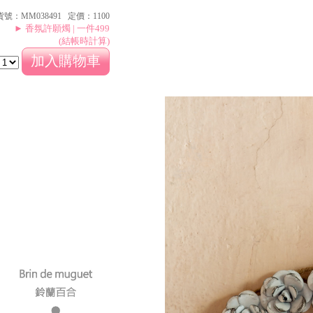
貨號：MM038491 定價：1100
► 香氛許願燭 | 一件499
(結帳時計算)