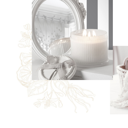
銷
售
據
點
聯
絡
我
們
登
入
&
註
冊
購
物
滿