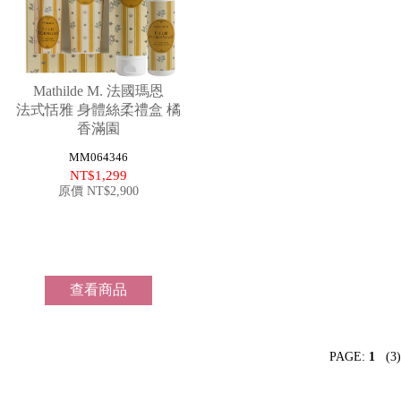
註
冊
購
物
滿
$999
Mathilde M. 法國瑪恩
免
法式恬雅 身體絲柔禮盒 橘
運
香滿園
費
MM064346
NT$1,299
原價 NT$2,900
查看商品
PAGE:
1
(3)