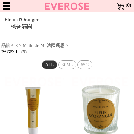
(0)
Dreaming
Fleur d'Oranger
in
橘香滿園
Rose
NEW
ARRIVALS
BESTSELLERS
品牌A-Z
>
Mathilde M. 法國瑪恩
>
新
暢
PAGE:
1
(3)
上
SALE
銷
架
特
全部特惠活動
BRANDS
Richartz RICHARTZ 限量版多功能折疊刀 | 全面2折
Locherber 24K頂級抗老 | 全面7折
Everose 花卉護手霜 | 特價$920 (任3條)
Everose 花卉護手霜 | 任6條 再9折
Everose 香水護手霜 | 特價$399 (任3條)
Everose 冷香儀 | 一件1999
Everose 精油 | 全面5折
Mathilde M. 身體系列 | 一件699
Mathilde M. 香氛許願燭 | 一件499
Mathilde M. 珠寶罐香氛燭 | 一件999
Mathilde M. 室內芳香噴霧 | 一件799
Mathilde M. 三蕊香氛燭 · 特價$1599
Terra 大地馬賽液態皂 | 特價$899 (任3件)
Terra 大地系列護手霜 | 1件$199
Terra 大地系列護手霜 | 特價$499 (任2件)
Noble Isle Noble Isle 茶香玫瑰 體霜 · 8折
商
ALL
30ML
65G
商
惠
品
品
All Brands 品牌 A-Z
MAKEUP
Everose 愛芙蓉
Locherber 樂凱博
Mathilde M. 法國瑪恩
Opearry 花花世界
Terra 愛在普羅旺斯
Noble Isle
品
活
牌
彩
動
More 其他彩妝用品
SKIN
修指甲工具
妝
CARE
Moisturize 臉部護理
BATH
面霜/乳液
頂級抗老
臉
&
部
Bath & Shower 身體清潔
Moisturize 身體保養
Other 其他沐浴用品
Aromatherapy 精油
FRAGRANCE
液態皂
沐浴精
洗手精
護手霜
體霜
沐浴配件
單方精油
BODY
香
身
Body 身體香氛
Home 居家香氛
Aromatherapy 精油
HOME
頭髮體香噴霧
香氛蠟燭
芳香劑
衣物香芬
擴香器 / 芳香器
香氛配件
單方精油
氛
體
居
Fragrance 居家香氛
GIFTS
香氛蠟燭
芳香劑
衣物香芬
擴香器 / 芳香器
家
&
Gifts 禮盒/組合
Bath Accessories
Lifestyle Tools 生活工具
禮盒
沐浴配件
修指甲工具