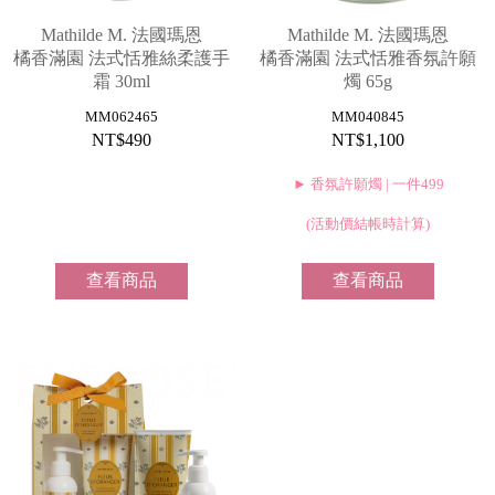
MORE
禮
Mathilde M. 法國瑪恩
Mathilde M. 法國瑪恩
品
橘香滿園 法式恬雅絲柔護手
橘香滿園 法式恬雅香氛許願
&
霜 30ml
燭 65g
配
我
MM062465
MM040845
件
的
NT$490
NT$1,100
帳
號
► 香氛許願燭 | 一件499
銷
(活動價結帳時計算)
售
據
點
查看商品
查看商品
聯
絡
我
們
登
入
&