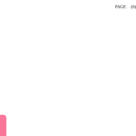
PAGE: (0)