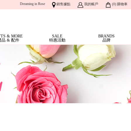
Dreaming in Rose
銷售據點
我的帳戶
(
0
)
購物車
FTS & MORE
SALE
BRANDS
禮品 & 配件
特惠活動
品牌